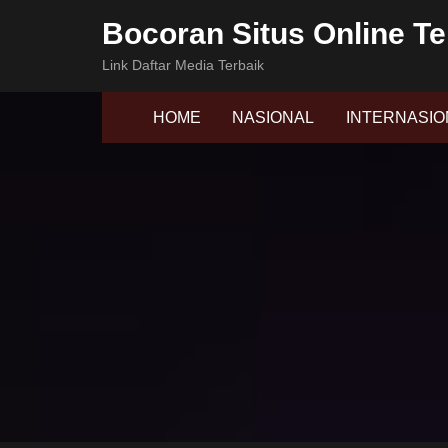
Skip
Bocoran Situs Online T
to
Link Daftar Media Terbaik
content
HOME
NASIONAL
INTERNASIO