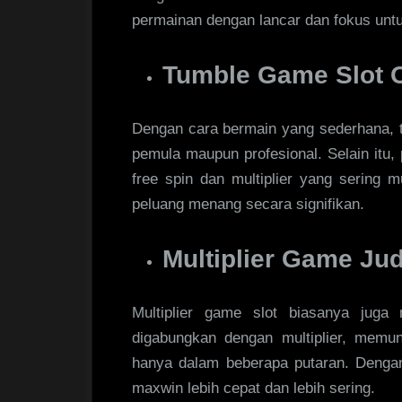
permainan dengan lancar dan fokus unt
Tumble Game Slot O
Dengan cara bermain yang sederhana, 
pemula maupun profesional. Selain itu,
free spin dan multiplier yang sering 
peluang menang secara signifikan.
Multiplier Game Jud
Multiplier game slot biasanya jug
digabungkan dengan multiplier, mem
hanya dalam beberapa putaran. Dengan
maxwin lebih cepat dan lebih sering.