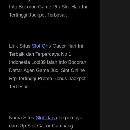
Info Bocoran Game Rtp Slot Hari Ini
Tertinggi Jackpot Terbesar.
Link Situs
Slot Qris
Gacor Hari Ini
Terbaik dan Terpercaya No 1
Indonesia Lobi89 ialah Info Bocoran
Daftar Agen Game Judi Slot Online
Rtp Tertinggi Promo Bonus Jackpot
Terbesar.
Nama Situs
Slot Dana
Terpercaya
dan Rtp Slot Gacor Gampang