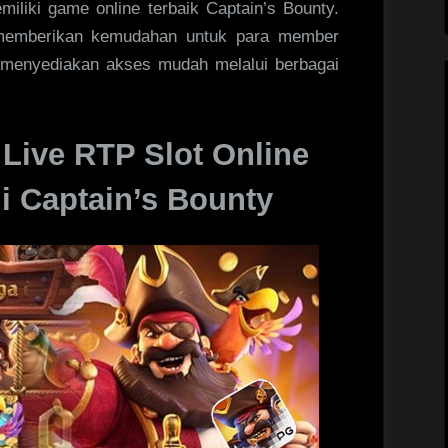
iliki game online terbaik Captain’s Bounty.
 memberikan kemudahan untuk para member
i menyediakan akses mudah melalui berbagai
 Live RTP Slot Online
ni Captain’s Bounty