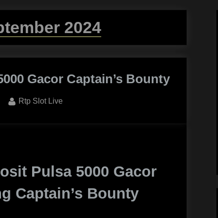
ptember 2024
 5000 Gacor Captain’s Bounty
By
Rtp Slot Live
posit Pulsa 5000 Gacor
 Captain’s Bounty