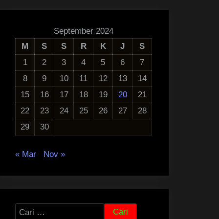
September 2024
M
S
S
R
K
J
S
1
2
3
4
5
6
7
8
9
10
11
12
13
14
15
16
17
18
19
20
21
22
23
24
25
26
27
28
29
30
« Mar
Nov »
Cari