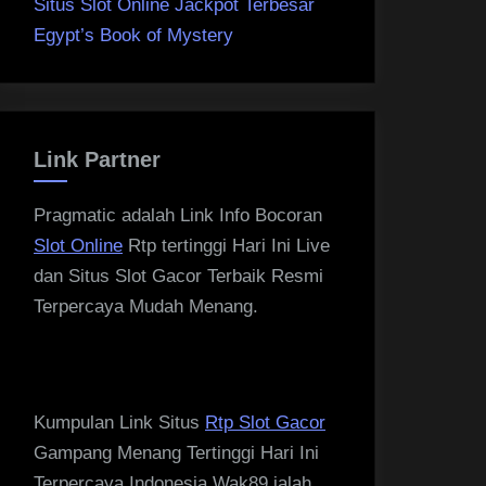
Situs Slot Online Jackpot Terbesar
Egypt’s Book of Mystery
Link Partner
Pragmatic adalah Link Info Bocoran
Slot Online
Rtp tertinggi Hari Ini Live
dan Situs Slot Gacor Terbaik Resmi
Terpercaya Mudah Menang.
Kumpulan Link Situs
Rtp Slot Gacor
Gampang Menang Tertinggi Hari Ini
Terpercaya Indonesia Wak89 ialah