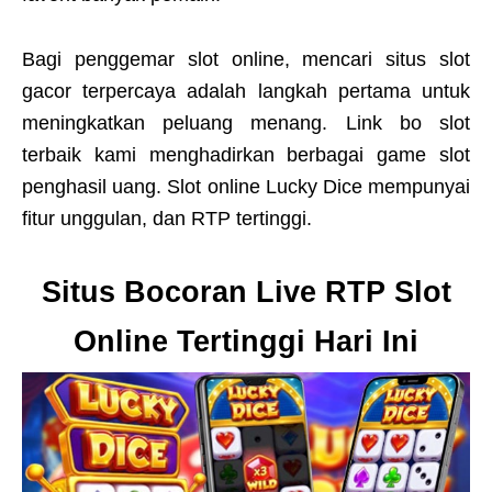
Bagi penggemar slot online, mencari situs slot
gacor terpercaya adalah langkah pertama untuk
meningkatkan peluang menang. Link bo slot
terbaik kami menghadirkan berbagai game slot
penghasil uang. Slot online Lucky Dice mempunyai
fitur unggulan, dan RTP tertinggi.
Situs Bocoran Live RTP Slot
Online Tertinggi Hari Ini