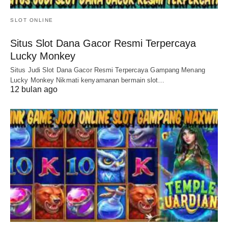
SLOT ONLINE
Situs Slot Dana Gacor Resmi Terpercaya
Lucky Monkey
Situs Judi Slot Dana Gacor Resmi Terpercaya Gampang Menang
Lucky Monkey Nikmati kenyamanan bermain slot…
12 bulan ago