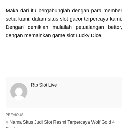
Maka dari itu bergabunglah dengan para member
setia kami, dalam situs slot gacor terpercaya kami.
Dengan demikian mulailah petualangan bettor,
dengan memainkan game slot Lucky Dice.
Rtp Slot Live
PREVIOUS
« Nama Situs Judi Slot Resmi Terpercaya Wolf Gold 4