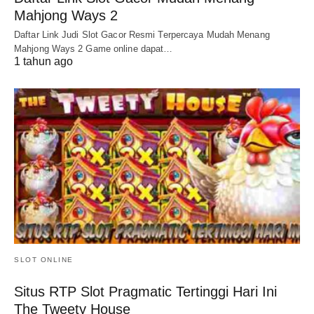
Mahjong Ways 2
Daftar Link Judi Slot Gacor Resmi Terpercaya Mudah Menang
Mahjong Ways 2 Game online dapat…
1 tahun ago
SLOT ONLINE
Situs RTP Slot Pragmatic Tertinggi Hari Ini
The Tweety House