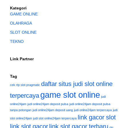
Kategori
GAME ONLINE
OLAHRAGA
SLOT ONLINE
TEKNO
Link Partner
Tag
daftar situs judi slot online
cek rtp slot pragmatic
game slot online
terpercaya
judi
online24jam
judi online24jam deposit pulsa
judi online24jam deposit pulsa
tanpa potongan
judi online24jam deposit uang
judi online24jam terpercaya
judi
link gacor slot
slot online24jam
judi slot online24jam terpercaya
link slot gacor
link slot gacor terbaru
rtp