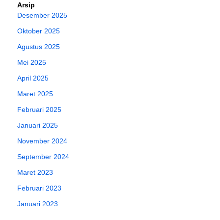
Arsip
Desember 2025
Oktober 2025
Agustus 2025
Mei 2025
April 2025
Maret 2025
Februari 2025
Januari 2025
November 2024
September 2024
Maret 2023
Februari 2023
Januari 2023