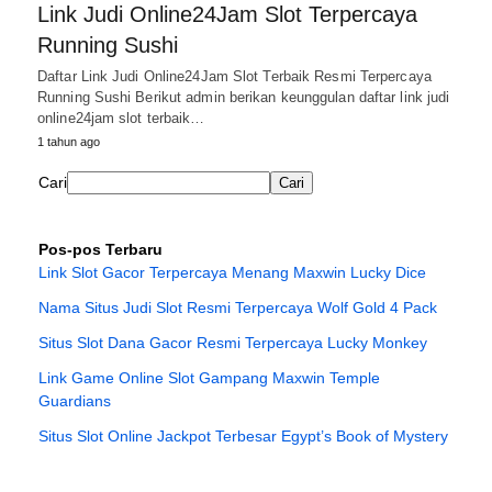
Link Judi Online24Jam Slot Terpercaya
Running Sushi
Daftar Link Judi Online24Jam Slot Terbaik Resmi Terpercaya
Running Sushi Berikut admin berikan keunggulan daftar link judi
online24jam slot terbaik…
1 tahun ago
Cari
Cari
Pos-pos Terbaru
Link Slot Gacor Terpercaya Menang Maxwin Lucky Dice
Nama Situs Judi Slot Resmi Terpercaya Wolf Gold 4 Pack
Situs Slot Dana Gacor Resmi Terpercaya Lucky Monkey
Link Game Online Slot Gampang Maxwin Temple
Guardians
Situs Slot Online Jackpot Terbesar Egypt’s Book of Mystery