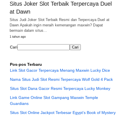
Situs Joker Slot Terbaik Terpercaya Duel
at Dawn
Situs Judi Joker Slot Terbaik Resmi dan Terpercaya Duel at
Dawn Apakah ingin meraih kemenangan maxwin? Dapat
bermain dalam situs…
1 tahun ago
Cari
Cari
Pos-pos Terbaru
Link Slot Gacor Terpercaya Menang Maxwin Lucky Dice
Nama Situs Judi Slot Resmi Terpercaya Wolf Gold 4 Pack
Situs Slot Dana Gacor Resmi Terpercaya Lucky Monkey
Link Game Online Slot Gampang Maxwin Temple
Guardians
Situs Slot Online Jackpot Terbesar Egypt’s Book of Mystery