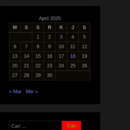
April 2025
M
S
S
R
K
J
S
1
2
3
4
5
6
7
8
9
10
11
12
13
14
15
16
17
18
19
20
21
22
23
24
25
26
27
28
29
30
« Mar
Mei »
Cari