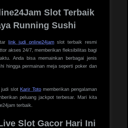
line24Jam Slot Terbaik
aya Running Sushi
ftar
link judi online24jam
slot terbaik resmi
ettor akses 24/7, memberikan fleksibilitas bagi
aktu. Anda bisa memainkan berbagai jenis
hi hingga permainan meja seperti poker dan
 judi slot
Karir Toto
memberikan pengalaman
rikan peluang jackpot terbesar. Mari kita
ine24jam terbaik.
ive Slot Gacor Hari Ini