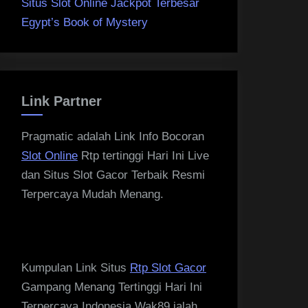
Situs Slot Online Jackpot Terbesar
Egypt’s Book of Mystery
Link Partner
Pragmatic adalah Link Info Bocoran
Slot Online
Rtp tertinggi Hari Ini Live
dan Situs Slot Gacor Terbaik Resmi
Terpercaya Mudah Menang.
Kumpulan Link Situs
Rtp Slot Gacor
Gampang Menang Tertinggi Hari Ini
Terpercaya Indonesia Wak89 ialah