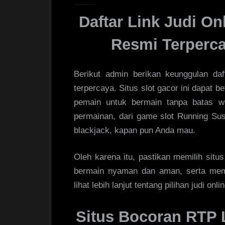
Daftar Link Judi On
Resmi Terperc
Berikut admin berikan keunggulan da
terpercaya. Situs slot gacor ini dapat b
pemain untuk bermain tanpa batas w
permainan, dari game slot Running Sus
blackjack, kapan pun Anda mau.
Oleh karena itu, pastikan memilih situs
bermain nyaman dan aman, serta membe
lihat lebih lanjut tentang pilihan judi onl
Situs Bocoran RTP L