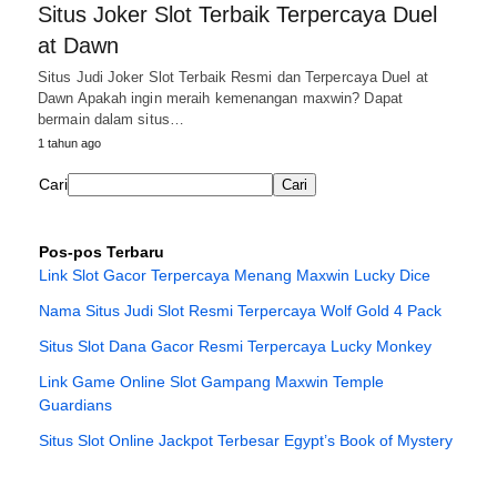
Situs Joker Slot Terbaik Terpercaya Duel
at Dawn
Situs Judi Joker Slot Terbaik Resmi dan Terpercaya Duel at
Dawn Apakah ingin meraih kemenangan maxwin? Dapat
bermain dalam situs…
1 tahun ago
Cari
Cari
Pos-pos Terbaru
Link Slot Gacor Terpercaya Menang Maxwin Lucky Dice
Nama Situs Judi Slot Resmi Terpercaya Wolf Gold 4 Pack
Situs Slot Dana Gacor Resmi Terpercaya Lucky Monkey
Link Game Online Slot Gampang Maxwin Temple
Guardians
Situs Slot Online Jackpot Terbesar Egypt’s Book of Mystery