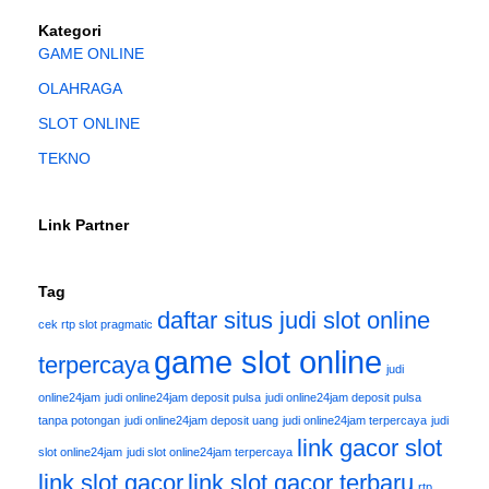
Kategori
GAME ONLINE
OLAHRAGA
SLOT ONLINE
TEKNO
Link Partner
Tag
daftar situs judi slot online
cek rtp slot pragmatic
game slot online
terpercaya
judi
online24jam
judi online24jam deposit pulsa
judi online24jam deposit pulsa
tanpa potongan
judi online24jam deposit uang
judi online24jam terpercaya
judi
link gacor slot
slot online24jam
judi slot online24jam terpercaya
link slot gacor
link slot gacor terbaru
rtp