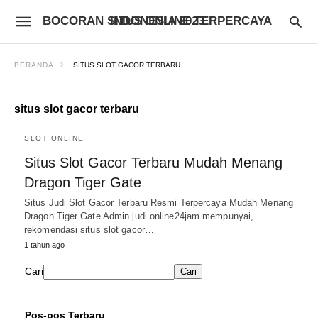
BOCORAN SITUS ONLINE TERPERCAYA INDONESIA 2023
BERANDA
SITUS SLOT GACOR TERBARU
situs slot gacor terbaru
SLOT ONLINE
Situs Slot Gacor Terbaru Mudah Menang
Dragon Tiger Gate
Situs Judi Slot Gacor Terbaru Resmi Terpercaya Mudah Menang
Dragon Tiger Gate Admin judi online24jam mempunyai,
rekomendasi situs slot gacor…
1 tahun ago
Cari
Cari
Pos-pos Terbaru