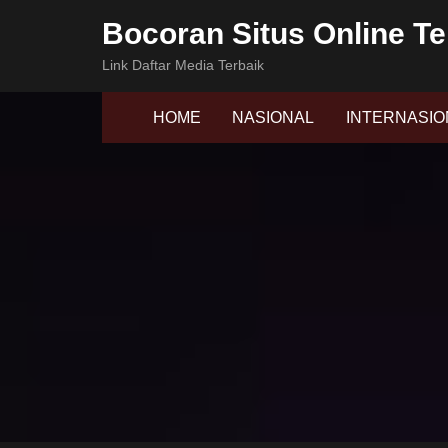
Skip
Bocoran Situs Online T
to
Link Daftar Media Terbaik
content
HOME
NASIONAL
INTERNASIO