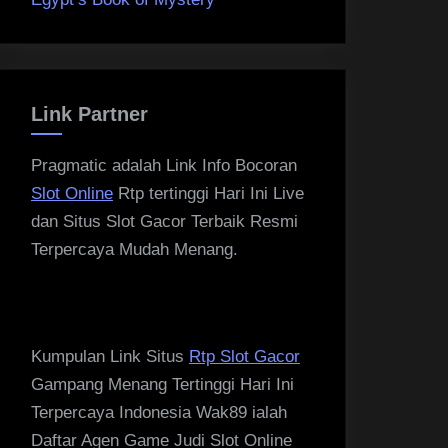
Link Partner
Pragmatic adalah Link Info Bocoran
Slot Online
Rtp tertinggi Hari Ini Live
dan Situs Slot Gacor Terbaik Resmi
Terpercaya Mudah Menang.
Kumpulan Link Situs
Rtp Slot Gacor
Gampang Menang Tertinggi Hari Ini
Terpercaya Indonesia Wak89 ialah
Daftar Agen Game Judi Slot Online