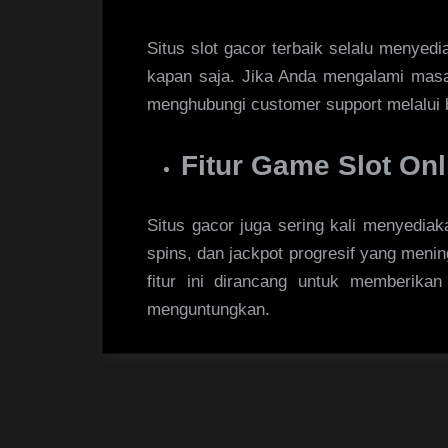
Situs slot gacor terbaik selalu menye
kapan saja. Jika Anda mengalami mas
menghubungi customer support melalui be
Fitur Game Slot Onl
Situs gacor juga sering kali menyediaka
spins, dan jackpot progresif yang men
fitur ini dirancang untuk memberika
menguntungkan.