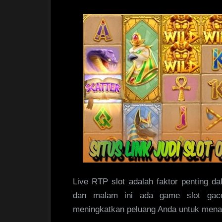
Live RTP slot adalah faktor penting 
dan malam ini ada game slot gac
meningkatkan peluang Anda untuk mena