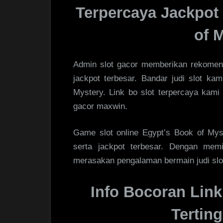
Terpercaya Jackpot
of 
Admin slot gacor memberikan rekome
jackpot terbesar. Bandar judi slot k
Mystery. Link bo slot terpercaya kami 
gacor maxwin.
Game slot online Egypt’s Book of Myst
serta jackpot terbesar. Dengan memi
merasakan pengalaman bermain judi sl
Info Bocoran Link
Terting