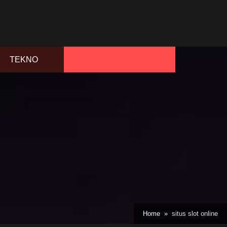
TEKNO
Home
situs slot online