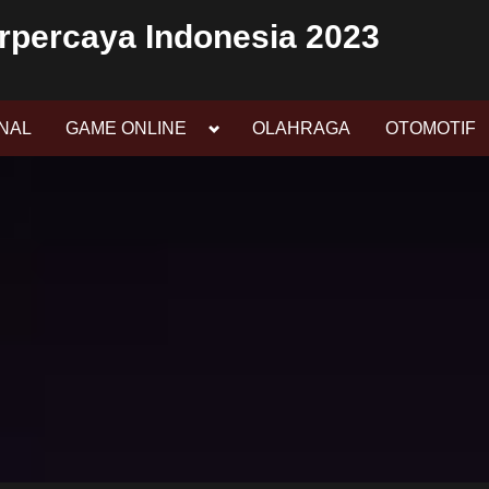
erpercaya Indonesia 2023
Toggle
NAL
GAME ONLINE
OLAHRAGA
OTOMOTIF
sub-
menu