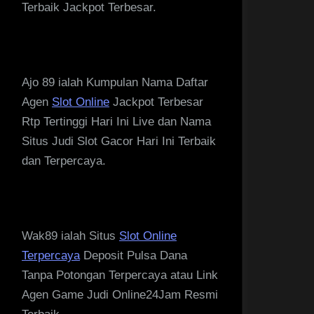
Terbaik Jackpot Terbesar.
Ajo 89 ialah Kumpulan Nama Daftar
Agen
Slot Online
Jackpot Terbesar
Rtp Tertinggi Hari Ini Live dan Nama
Situs Judi Slot Gacor Hari Ini Terbaik
dan Terpercaya.
Wak89 ialah Situs
Slot Online
Terpercaya
Deposit Pulsa Dana
Tanpa Potongan Terpercaya atau Link
Agen Game Judi Online24Jam Resmi