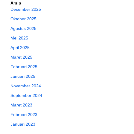
Arsip
Desember 2025
Oktober 2025
Agustus 2025
Mei 2025
April 2025
Maret 2025
Februari 2025
Januari 2025
November 2024
September 2024
Maret 2023
Februari 2023
Januari 2023