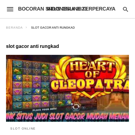
BOCORAN SITUS ONLINE TERPERCAYA INDONESIA 2023
BERANDA
SLOT GACOR ANTI RUNGKAD
slot gacor anti rungkad
SLOT ONLINE