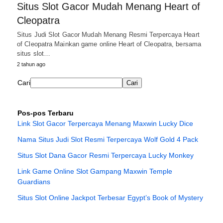
Situs Slot Gacor Mudah Menang Heart of
Cleopatra
Situs Judi Slot Gacor Mudah Menang Resmi Terpercaya Heart
of Cleopatra Mainkan game online Heart of Cleopatra, bersama
situs slot…
2 tahun ago
Cari
Cari
Pos-pos Terbaru
Link Slot Gacor Terpercaya Menang Maxwin Lucky Dice
Nama Situs Judi Slot Resmi Terpercaya Wolf Gold 4 Pack
Situs Slot Dana Gacor Resmi Terpercaya Lucky Monkey
Link Game Online Slot Gampang Maxwin Temple
Guardians
Situs Slot Online Jackpot Terbesar Egypt’s Book of Mystery