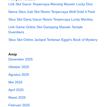
Link Slot Gacor Terpercaya Menang Maxwin Lucky Dice
Nama Situs Judi Slot Resmi Terpercaya Wolf Gold 4 Pack
Situs Slot Dana Gacor Resmi Terpercaya Lucky Monkey
Link Game Online Slot Gampang Maxwin Temple
Guardians
Situs Slot Online Jackpot Terbesar Egypt’s Book of Mystery
Arsip
Desember 2025
Oktober 2025
Agustus 2025
Mei 2025
April 2025
Maret 2025
Februari 2025