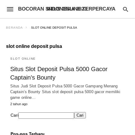
BOCORAN SITUS ONLINE TERPERCAYA INDONESIA 2023
BERANDA
SLOT ONLINE DEPOSIT PULSA
slot online deposit pulsa
SLOT ONLINE
Situs Slot Deposit Pulsa 5000 Gacor
Captain’s Bounty
Situs Judi Slot Deposit Pulsa 5000 Gacor Gampang Menang
Captain’s Bounty Situs slot deposit pulsa 5000 gacor memiliki
game online…
2 tahun ago
Cari
Cari
Pos-pos Terbaru