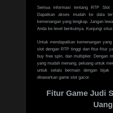
Semua informasi tentang RTP Slot t
Dapatkan akses mudah ke data ter
kemenangan yang lengkap. Jangan lew
Anda ke level berikutnya. Kunjungi situ
Untuk mendapatkan kemenangan yang l
slot dengan RTP tinggi dan fitur-fitur
buy free spin, dan multiplier. Dengan 
yang mudah menang, peluang untuk mera
untuk selalu bermain dengan bijak d
ditawarkan game slot gacor.
Fitur Game Judi S
Uang