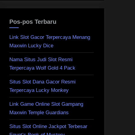
Pos-pos Terbaru
Link Slot Gacor Terpercaya Menang
Maxwin Lucky Dice
Nama Situs Judi Slot Resmi
Terpercaya Wolf Gold 4 Pack
Situs Slot Dana Gacor Resmi
Terpercaya Lucky Monkey
Link Game Online Slot Gampang
Maxwin Temple Guardians
Situs Slot Online Jackpot Terbesar
Egypt’s Book of Mystery