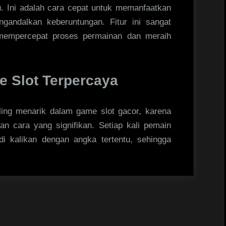
 Ini adalah cara cepat untuk memanfaatkan
gandalkan keberuntungan. Fitur ini sangat
 mempercepat proses permainan dan meraih
me Slot Terpercaya
aling menarik dalam game slot gacor, karena
 cara yang signifikan. Setiap kali pemain
i kalikan dengan angka tertentu, sehingga