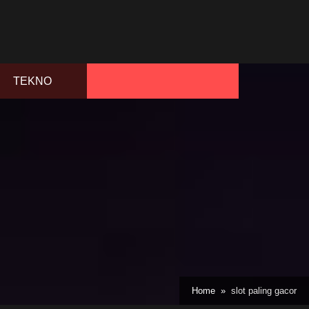
TEKNO
Home
slot paling gacor