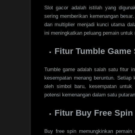
Slot gacor adalah istilah yang digu
sering memberikan kemenangan besar. Be
dan multiplier menjadi kunci utama da
ini meningkatkan peluang pemain untuk
Fitur Tumble Game 
Tumble game adalah salah satu fitur i
kesempatan menang beruntun. Setiap k
oleh simbol baru, kesempatan untuk 
potensi kemenangan dalam satu putaran
Fitur Buy Free Spi
Buy free spin memungkinkan pemain m