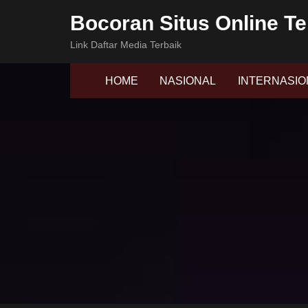
Skip
Bocoran Situs Online T
to
Link Daftar Media Terbaik
content
HOME
NASIONAL
INTERNASIO