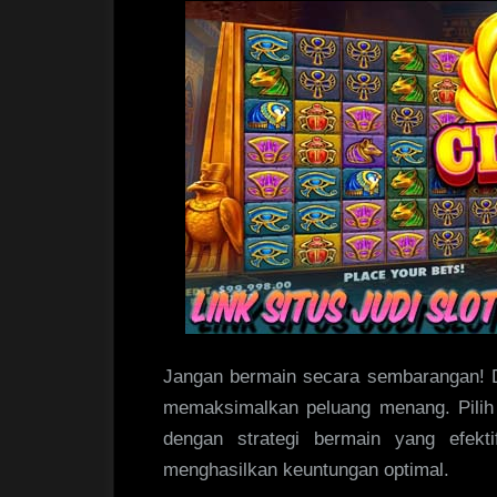
Jangan bermain secara sembarangan! 
memaksimalkan peluang menang. Pilih
dengan strategi bermain yang efekt
menghasilkan keuntungan optimal.